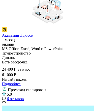
Академия Эдюсон
1 месяц
онлайн
MS Office: Excel, Word и PowerPoint
Трудоустройство
Диплом
Есть рассрочка
24 400 ₽
за курс
61 000 ₽
На сайт школы
Подробнее
Промокод скопирован
5.0
6 отзывов