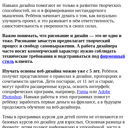
Навыки дизайна помогают не только в развитии творческих
способностей, но и в формировании нестандартного
мышления. Ребёнок начинает думать о том, как визуально
улучшить проект, и это развивает в нём ответственность,
самостоятельность и уверенность в своих силах.
Важно понимать, что рисование и дизайн — это не одно и
тоже. Рисование зачастую предполагает творческий
процесс и свободу самовыражения. А работа дизайнера
часто носит коммерческий характер: нужно соблюдать
технические требования и подстраиваться под
фирменный
стиль
клиента.
Изучать основы веб-дизайна можно уже с 5 лет.
Ребёнок
получит представление о правилах в дизайне, пропорциях и
сочетаемости цветов. Дети постарше, от 11 лет и старше,
могут пройти расширенные курсы, освоить интерфейс
специфических программ, например,
Figma
или
Adobe
Photoshop
. Навыки работы в этих программах помогут
ребёнку заработать первые деньги на фрилансе, а в будущем
продолжить обучение на веб-дизайнера.
Темы в программах курсов для детей почти не отличаются от
базовых курсов по дизайну для взрослых. Основная разница в
формате: детям подают информацию в упрощённой, часто в