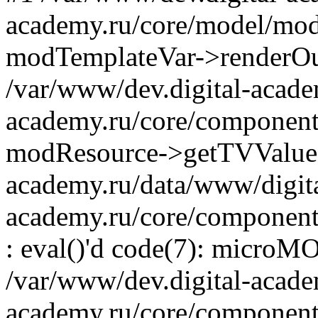
academy.ru/core/model/mod
modTemplateVar->renderOu
/var/www/dev.digital-acade
academy.ru/core/component
modResource->getTVValue('
academy.ru/data/www/digit
academy.ru/core/component
: eval()'d code(7): microM
/var/www/dev.digital-acade
academy.ru/core/component