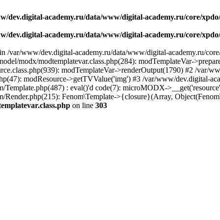
w/dev.digital-academy.ru/data/www/digital-academy.ru/core/xpdo
w/dev.digital-academy.ru/data/www/digital-academy.ru/core/xpdo
ll in /var/www/dev.digital-academy.ru/data/www/digital-academy.ru/cor
model/modx/modtemplatevar.class.php(284): modTemplateVar->prepareOu
ce.class.php(939): modTemplateVar->renderOutput(1790) #2 /var/www
p(47): modResource->getTVValue('img') #3 /var/www/dev.digital-aca
/Template.php(487) : eval()'d code(7): microMODX->__get('resource')
/Render.php(215): Fenom\Template->{closure}(Array, Object(Fenom\T
emplatevar.class.php
on line
303