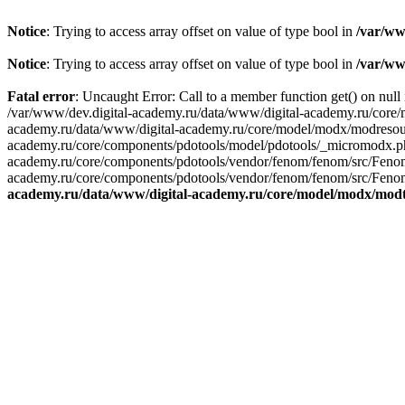
Notice
: Trying to access array offset on value of type bool in
/var/ww
Notice
: Trying to access array offset on value of type bool in
/var/ww
Fatal error
: Uncaught Error: Call to a member function get() on nu
/var/www/dev.digital-academy.ru/data/www/digital-academy.ru/core/
academy.ru/data/www/digital-academy.ru/core/model/modx/modresour
academy.ru/core/components/pdotools/model/pdotools/_micromodx.ph
academy.ru/core/components/pdotools/vendor/fenom/fenom/src/Fenom
academy.ru/core/components/pdotools/vendor/fenom/fenom/src/Fenom
academy.ru/data/www/digital-academy.ru/core/model/modx/modt