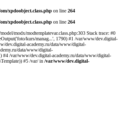
/om/xpdoobject.class.php
on line
264
/om/xpdoobject.class.php
on line
264
e/model/modx/modtemplatevar.class.php:303 Stack trace: #0
tput('foto/kurs/manag...', 1790) #1 /var/www/dev.digital-
/dev.digital-academy.ru/data/www/digital-
demy.ru/data/www/digital-
 #4 /var/www/dev.digital-academy.ru/data/www/digital-
emplate)) #5 /var/ in
/var/www/dev.digital-