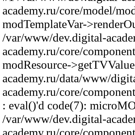
academy.ru/core/model/mod
modTemplateVar->renderOu
/var/www/dev.digital-acade
academy.ru/core/component
modResource->getTVValue('
academy.ru/data/www/digit
academy.ru/core/component
: eval()'d code(7): microM
/var/www/dev.digital-acade
academy.ru/core/component