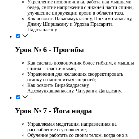
Укрепление позвоночника, работа над мышцами
бедер, снятие напряжения с нижней части спины,
улучшение циркуляции крови в области таза.
Как освоить Паванамуктасану, Пасчимотанасану,
Джану Ширшасану и Урдхва Прасарита
Падотанасану.
Урок № 6 - Прогибы
Как сделать позвоночник более гибким, а мышцы
спины – эластичными;
Упражнения для желающих скорректировать
осанку и наполниться энергией;
Как освоить Вирабхадрасану,
Адхомукхашванасану, Чатуранга Дандасану.
Урок № 7 - Йога нидра
Управляемая медитация, направленная на
расслабление и успокоение;
Обучение работать со своим телом, когда оно в