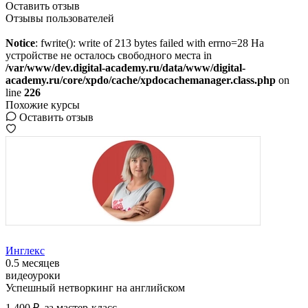
Оставить отзыв
Отзывы пользователей
Notice
: fwrite(): write of 213 bytes failed with errno=28 На
устройстве не осталось свободного места in
/var/www/dev.digital-academy.ru/data/www/digital-
academy.ru/core/xpdo/cache/xpdocachemanager.class.php
on
line
226
Похожие курсы
Оставить отзыв
Инглекс
0.5 месяцев
видеоуроки
Успешный нетворкинг на английском
1 400 ₽
за мастер-класс