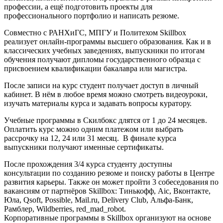
профессии, а ещё подготовить проекты для
профессионального портфолио и написать резюме.
Совместно с РАНХиГС, МПГУ и Политехом Skillbox
реализует онлайн-программы высшего образования. Как и в
классических учебных заведениях, выпускники по итогам
обучения получают дипломы государственного образца с
присвоением квалификации бакалавра или магистра.
После записи на курс студент получает доступ в личный
кабинет. В нём в любое время можно смотреть видеоуроки,
изучать материалы курса и задавать вопросы куратору.
Учебные программы в Скилбокс длятся от 1 до 24 месяцев.
Оплатить курс можно одним платежом или выбрать
рассрочку на 12, 24 или 31 месяц. В финале курса
выпускники получают именные сертификаты.
После прохождения 3/4 курса студенту доступны
консультации по созданию резюме и поиску работы в Центре
развития карьеры. Также он может пройти 3 собеседования по
вакансиям от партнёров Skillbox: Тинькофф, Aic, Вконтакте,
Юла, Qsoft, Possible, Mail.ru, Delivery Club, Альфа-Банк,
Рамблер, Wildberries, red_mad_robot.
Корпоративные программы в Skillbox организуют на основе