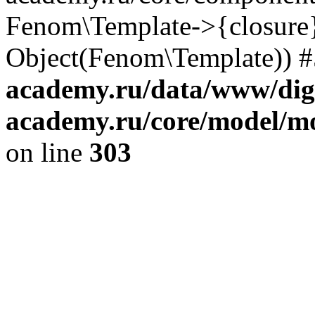
Fenom\Template->{closure}
Object(Fenom\Template)) #5
academy.ru/data/www/digi
academy.ru/core/model/m
on line
303