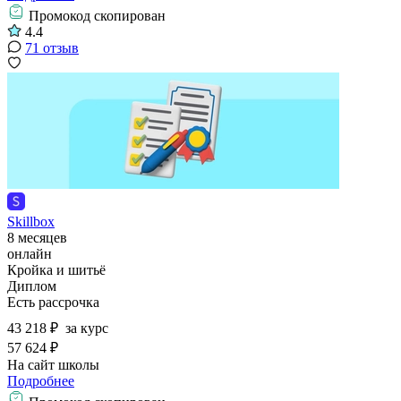
Промокод скопирован
4.4
71 отзыв
Skillbox
8 месяцев
онлайн
Кройка и шитьё
Диплом
Есть рассрочка
43 218 ₽
за курс
57 624 ₽
На сайт школы
Подробнее