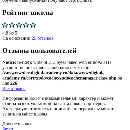
обучения выпускники получают сертификат.
Рейтинг школы
4,8 из 5
На основании
25 отзывов
Отзывы пользователей
Notice
: fwrite(): write of 213 bytes failed with errno=28 На
устройстве не осталось свободного места in
/var/www/dev.digital-academy.ru/data/www/digital-
academy.ru/core/xpdo/cache/xpdocachemanager.class.php
on
line
226
Все отзывы
Информация носит ознакомительный характер и может
отличаться от указанной на сайтах школ-партнёров.
Актуальную стоимость и описание программ вы можете
узнать на сайте школы.
Другие школы
Smart