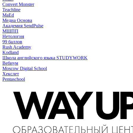
Convert Monster
Teachline
MaEd
Медиа Основа
Академия SendPulse
МШПП
Нетология
99 баллов
Rush Academy
Kodland
Школа английского языка STUDYWORK
Вебиум
Moscow Digital School
Хекслет
Pentaschool