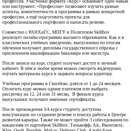
профессия. Участники формата «Курс» осваивают один навык
или инструмент. «Профессии» позволяют изучить разные
аспекты, компетентности и программы в рамках конкретной
профессии, а ещё подготовить проекты для
профессионального портфолио и написать резюме.
Совместно с РАНХиГС, МПГУ и Политехом Skillbox
реализует онлайн-программы высшего образования. Как и в
классических учебных заведениях, выпускники по итогам
обучения получают дипломы государственного образца с
присвоением квалификации бакалавра или магистра.
После записи на курс студент получает доступ в личный
кабинет. В нём в любое время можно смотреть видеоуроки,
изучать материалы курса и задавать вопросы куратору.
Учебные программы в Скилбокс длятся от 1 до 24 месяцев.
Оплатить курс можно одним платежом или выбрать
рассрочку на 12, 24 или 31 месяц. В финале курса
выпускники получают именные сертификаты.
После прохождения 3/4 курса студенту доступны
консультации по созданию резюме и поиску работы в Центре
развития карьеры. Также он может пройти 3 собеседования по
вакансиям от партнёров Skillbox: Тинькофф, Aic, Вконтакте,
Юла, Qsoft, Possible, Mail.ru, Delivery Club, Альфа-Банк,