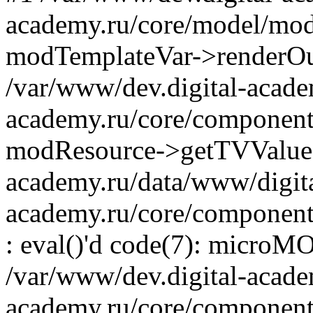
academy.ru/core/model/mod
modTemplateVar->renderOu
/var/www/dev.digital-acade
academy.ru/core/component
modResource->getTVValue('
academy.ru/data/www/digit
academy.ru/core/component
: eval()'d code(7): microM
/var/www/dev.digital-acade
academy.ru/core/component