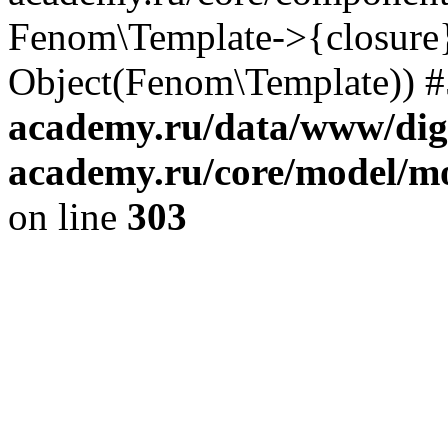
Fenom\Template->{closure}
Object(Fenom\Template)) #5
academy.ru/data/www/digi
academy.ru/core/model/m
on line
303