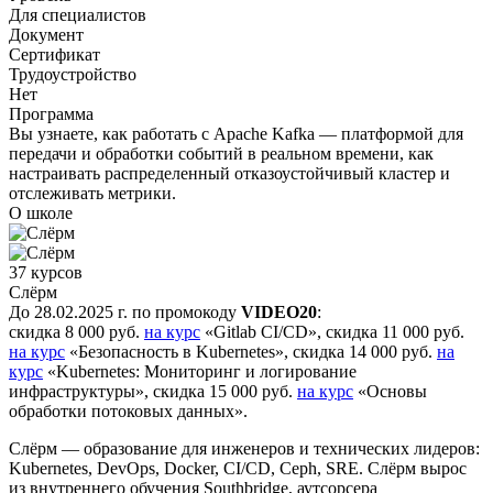
Для специалистов
Документ
Сертификат
Трудоустройство
Нет
Программа
Вы узнаете, как работать с Apache Kafka — платформой для
передачи и обработки событий в реальном времени, как
настраивать распределенный отказоустойчивый кластер и
отслеживать метрики.
О школе
37 курсов
Слёрм
До 28.02.2025 г. по промокоду
VIDEO20
:
скидка 8 000 руб.
на курс
«Gitlab CI/CD», скидка 11 000 руб.
на курс
«Безопасность в Kubernetes», скидка 14 000 руб.
на
курс
«Kubernetes: Мониторинг и логирование
инфраструктуры», скидка 15 000 руб.
на курс
«Основы
обработки потоковых данных».
Слёрм — образование для инженеров и технических лидеров:
Kubernetes, DevOps, Docker, CI/CD, Ceph, SRE. Слёрм вырос
из внутреннего обучения Southbridge, аутсорсера