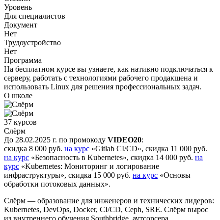
Уровень
Для специалистов
Документ
Нет
Трудоустройство
Нет
Программа
На бесплатном курсе вы узнаете, как нативно подключаться к
серверу, работать с технологиями рабочего продакшена и
использовать Linux для решения профессиональных задач.
О школе
37 курсов
Слёрм
До 28.02.2025 г. по промокоду
VIDEO20
:
скидка 8 000 руб.
на курс
«Gitlab CI/CD», скидка 11 000 руб.
на курс
«Безопасность в Kubernetes», скидка 14 000 руб.
на
курс
«Kubernetes: Мониторинг и логирование
инфраструктуры», скидка 15 000 руб.
на курс
«Основы
обработки потоковых данных».
Слёрм — образование для инженеров и технических лидеров:
Kubernetes, DevOps, Docker, CI/CD, Ceph, SRE. Слёрм вырос
из внутреннего обучения Southbridge, аутсорсера