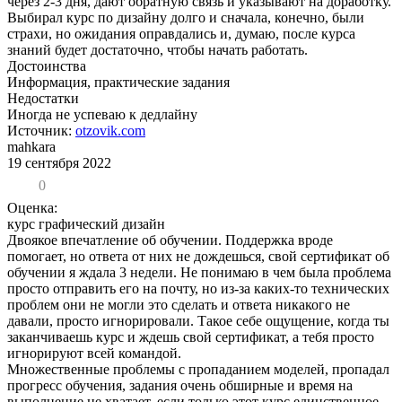
через 2-3 дня, дают обратную связь и указывают на доработку.
Выбирал курс по дизайну долго и сначала, конечно, были
страхи, но ожидания оправдались и, думаю, после курса
знаний будет достаточно, чтобы начать работать.
Достоинства
Информация, практические задания
Недостатки
Иногда не успеваю к дедлайну
Источник:
otzovik.com
mahkara
19 сентября 2022
0
Оценка:
курс графический дизайн
Двоякое впечатление об обучении. Поддержка вроде
помогает, но ответа от них не дождешься, свой сертификат об
обучении я ждала 3 недели. Не понимаю в чем была проблема
просто отправить его на почту, но из-за каких-то технических
проблем они не могли это сделать и ответа никакого не
давали, просто игнорировали. Такое себе ощущение, когда ты
заканчиваешь курс и ждешь свой сертификат, а тебя просто
игнорируют всей командой.
Множественные проблемы с пропаданием моделей, пропадал
прогресс обучения, задания очень обширные и время на
выполнение не хватает, если только этот курс единственное