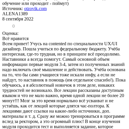
обучение или проходит - поймут)
Источник:
otzovik.com
ALENA1389
8 сентября 2022
0
Оценка:
Всё нравится
Всем привет! Учусь на contented по специальности UX/UI
дизайнер. Пошла учиться по федеральному бюджету. Учёба
интересная, где-то трудная, но в принципе всё преодолимо.
Наставники а всегда помогут. Самый основной объем
информации первые модуля 3-4, затем из полученных знаний
надо включать своё мышление и действовать. Учёба основана
на то, что бы сами учащиеся тоже искали инфу, а если не
найдут, то наставник в помощь (им отдельное спасибо!). Пока
обучаюсь, а я абсолютный новичок в этом деле, никаких
трудностей не возникало. Все лекции рассказаны доступным
языком и что не мало важно, время одной лекции не более 20
минут!!! Мозг за это время нормально всё усваиват и не
устаёшь, как от лекций которые длятся час-полтора. К
лекциями дают ссылки на какие-либо источники, доп.
материалы и т. д. Сразу же можно тренироваться в программе
вслед за ректором, а это огромный плюс! В конце изучения
модуля проходится тест и выполняется задание, которое