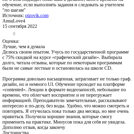
обучение, если выполнять задания и следовать за учителем
"по шагам"
Источник:
otzovik.com
AnnaLove4
15 сентября 2022
0
Оценка:
Лучше, чем я думала
Делюсь своим опытом. Учусь по государственной программе
с 75% скидкой на курсе «графический дизайн». Выбирала
долго, читала отзывы, которые по некоторым программам
были не самые лестные и остановилась на школе CD.
Программа довольно насыщенная, затрагивает не только граф.
дизайн, но и немного UI. Обучение проходит на платформе
«contented». Лекции в формате видеозаписей, небольшие по
времени, что облегчает восприятие и не перегружает
информацией. Преподаватели замечательные, рассказывают
интересно и по-делу, без воды. Удобно, что можно смотреть и
повторять. Я отучилась пока только два месяца, но мне очень
нравиться. Получила хорошие знания, которые смогу
применить на практике. Минусов пока для себя не увидела.
Дополню отзыв, когда закончу
Достоинства