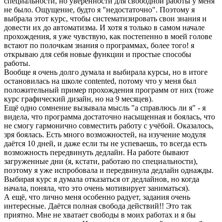
специальности, но уверенности для свободной работы у меня
не было. Ощущение, будто я "недостаточно". Поэтому я
выбрала этот курс, чтобы систематизировать свои знания и
довести их до автоматизма. И хотя я только в самом начале
прохождения, я уже чувствую, как постепенно в моей голове
встают по полочкам знания о программах, более того! я
открываю для себя новые функции и простые способы
работы.
Вообще я очень долго думала и выбирала курсы, но в итоге
остановилась на школе contented, потому что у меня был
положительный пример прохождения программ от них (тоже
курс графический дизайн, но на 9 месяцев).
Ещё одно сомнение вызывала мысль "а справлюсь ли я" - я
видела, что программа достаточно насыщенная и боялась, что
не смогу гармонично совместить работу с учёбой. Оказалось,
зря боялась. Есть много возможностей, на изучение модуля
даётся 10 дней, и даже если ты не успеваешь, то всегда есть
возможность передвинуть дедлайн. На работе бывают
загруженные дни (я, кстати, работаю по специальности),
поэтому я уже испробовала и передвинула дедлайн однажды.
Выбирая курс я думала отказаться от дедлайнов, но когда
начала, поняла, что это очень мотивирует заниматься).
А ещё, что лично меня особенно радует, задания очень
интересные. Даётся полная свобода действий!! Это так
приятно. Мне не хватает свободы в моих работах и я бы