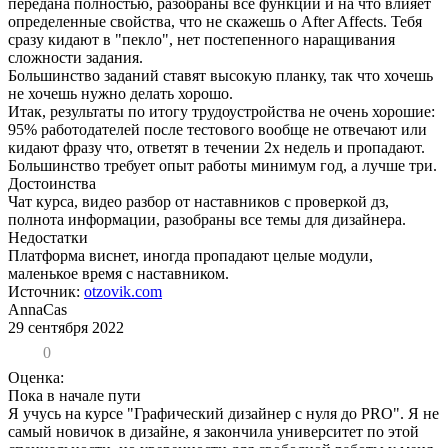
передана полностью, разобраны все функции и на что влияет
определенные свойства, что не скажешь о After Affects. Тебя
сразу кидают в "пекло", нет постепенного наращивания
сложности задания.
Большинство заданий ставят высокую планку, так что хочешь
не хочешь нужно делать хорошо.
Итак, результаты по итогу трудоустройства не очень хорошие:
95% работодателей после тестового вообще не отвечают или
кидают фразу что, ответят в течении 2х недель и пропадают.
Большинство требует опыт работы минимум год, а лучше три.
Достоинства
Чат курса, видео разбор от наставников с проверкой дз,
полнота информации, разобраны все темы для дизайнера.
Недостатки
Платформа виснет, иногда пропадают целые модули,
маленькое время с наставником.
Источник:
otzovik.com
AnnaCas
29 сентября 2022
0
Оценка:
Пока в начале пути
Я учусь на курсе "Графический дизайнер с нуля до PRO". Я не
самый новичок в дизайне, я закончила университет по этой