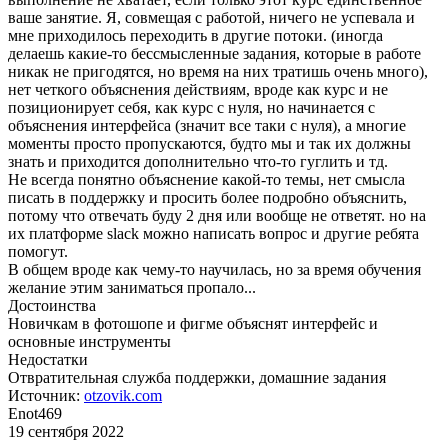
ваше занятие. Я, совмещая с работой, ничего не успевала и
мне приходилось переходить в другие потоки. (иногда
делаешь какие-то бессмысленные задания, которые в работе
никак не пригодятся, но время на них тратишь очень много),
нет четкого объяснения действиям, вроде как курс и не
позиционирует себя, как курс с нуля, но начинается с
объяснения интерфейса (значит все таки с нуля), а многие
моменты просто пропускаются, будто мы и так их должны
знать и приходится дополнительно что-то гуглить и тд.
Не всегда понятно объяснение какой-то темы, нет смысла
писать в поддержку и просить более подробно объяснить,
потому что отвечать буду 2 дня или вообще не ответят. но на
их платформе slack можно написать вопрос и другие ребята
помогут.
В общем вроде как чему-то научилась, но за время обучения
желание этим заниматься пропало...
Достоинства
Новичкам в фотошопе и фигме объяснят интерфейс и
основные инструменты
Недостатки
Отвратительная служба поддержки, домашние задания
Источник:
otzovik.com
Enot469
19 сентября 2022