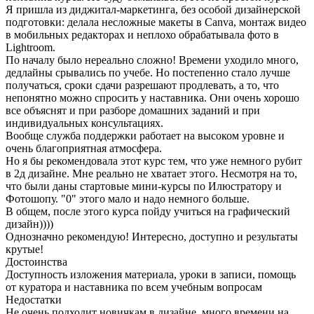
Я пришла из диджитал-маркетинга, без особой дизайнерской
подготовки: делала несложные макеты в Саnva, монтаж видео
в мобильных редакторах и неплохо обрабатывала фото в
Lightroom.
По началу было нереально сложно! Времени уходило много,
дедлайны срывались по учебе. Но постепенно стало лучше
получаться, сроки сдачи разрешают продлевать, а то, что
непонятно можно спросить у наставника. Они очень хорошо
все объяснят и при разборе домашних заданий и при
индивидуальных консультациях.
Вообще служба поддержки работает на высоком уровне и
очень благоприятная атмосфера.
Но я бы рекомендовала этот курс тем, что уже немного рубит
в 2д дизайне. Мне реально не хватает этого. Несмотря на то,
что были даны стартовые мини-курсы по Илюстратору и
Фотошопу. "0" этого мало и надо немного больше.
В общем, после этого курса пойду учиться на графический
дизайн))))
Однозначно рекомендую! Интересно, доступно и результаты
крутые!
Достоинства
Доступность изложения материала, уроки в записи, помощь
от куратора и наставника по всем учебным вопросам
Недостатки
Не очень подходит новичкам в дизайне, много времени на