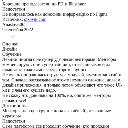
Хорошие преподаватели по PH и Illustrator
Недостатки
Не понравилось как доносили информацию по Figma.
Источник:
otzovik.com
Anastasia065
9 сентября 2022
0
Оценка:
Дизайн
Обучение:
Лекции иногда с не супер удачными лекторами. Менторы
компенсируют, они супер зайчики, отзывчивые, всегда
помогают, тоже самое с куратором группы.
Не очень понравилась структура модулей, именно занятий и
тем. Сначала рассказывают что-то немного сложное, делаем
дизайн приложения, и только потом объясняют что такое UI-
kit и с чем его кушать надо.
Не скажу что довольна на 100%, но, опять же, менторы
решают все!
Достоинства
Менторы, народ в группе попался клёвый, отзывчивые
кураторы
Недостатки
Сама платформа где проходит обучение (кто проходил