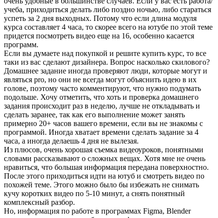
очень удобные в большинстве случаев. Если у вас есть работа/
учеба, приходиться делать либо поздно ночью, либо стараться
успеть за 2 дня выходных. Потому что если длина модуля
курса составляет 4 часа, то скорее всего на ютубе по этой теме
придется посмотреть видео еще на 16, особенно касается
программ.
Если вы думаете над покупкой и решите купить курс, то все
таки из вас сделают дизайнера. Вопрос насколько скилового?
Домашнее задание иногда проверяют люди, которые могут и
являться pro, но они не всегда могут объяснить идею в их
голове, поэтому часто комментируют, что нужно подумать
подольше. Хочу отметить, что хоть и проверка домашнего
задания происходит раз в неделю, лучше не откладывать и
сделать заранее, так как его выполнение может занять
примерно 20+ часов вашего времени, если вы не знакомы с
программой. Иногда хватает времени сделать задание за 4
часа, а иногда делаешь 4 дня не вылезая.
Из плюсов, очень хорошая съемка видеоуроков, понятными
словами рассказывают о сложных вещах. Хотя мне не очень
нравиться, что большая информация передана поверхностно.
После этого приходиться идти на ютуб и смотреть видео по
похожей теме. Этого можно было бы избежать не снимать
кучу коротких видео по 5-10 минут, а снять понятный
комплексный разбор.
Но, информация по работе в программах Figma, Blender