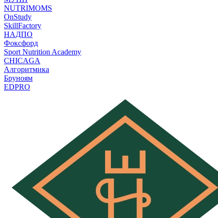
NUTRIMOMS
OnStudy
SkillFactory
НАДПО
Фоксфорд
Sport Nutrition Academy
CHICAGA
Алгоритмика
Бруноям
EDPRO