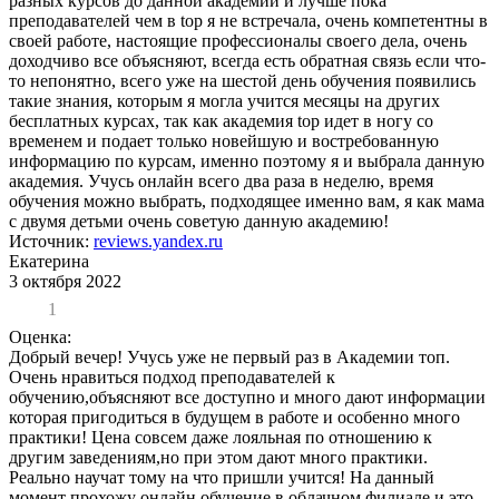
разных курсов до данной академии и лучше пока
преподавателей чем в top я не встречала, очень компетентны в
своей работе, настоящие профессионалы своего дела, очень
доходчиво все объясняют, всегда есть обратная связь если что-
то непонятно, всего уже на шестой день обучения появились
такие знания, которым я могла учится месяцы на других
бесплатных курсах, так как академия top идет в ногу со
временем и подает только новейшую и востребованную
информацию по курсам, именно поэтому я и выбрала данную
академия. Учусь онлайн всего два раза в неделю, время
обучения можно выбрать, подходящее именно вам, я как мама
с двумя детьми очень советую данную академию!
Источник:
reviews.yandex.ru
Екатерина
3 октября 2022
1
Оценка:
Добрый вечер! Учусь уже не первый раз в Академии топ.
Очень нравиться подход преподавателей к
обучению,объясняют все доступно и много дают информации
которая пригодиться в будущем в работе и особенно много
практики! Цена совсем даже лояльная по отношению к
другим заведениям,но при этом дают много практики.
Реально научат тому на что пришли учится! На данный
момент прохожу онлайн обучение в облачном филиале и это