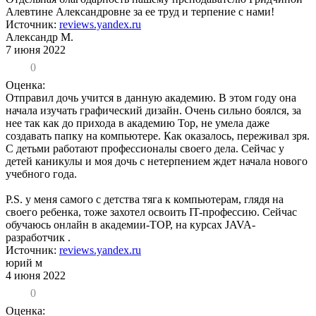
Алевтине Александровне за ее труд и терпение с нами!
Источник:
reviews.yandex.ru
Александр М.
7 июня 2022
0
Оценка:
Отправил дочь учится в данную академию. В этом году она
начала изучать графический дизайн. Очень сильно боялся, за
нее так как до прихода в академию Top, не умела даже
создавать папку на компьютере. Как оказалось, переживал зря.
С детьми работают профессионалы своего дела. Сейчас у
детей каникулы и моя дочь с нетерпением ждет начала нового
учебного года.
P.S. у меня самого с детства тяга к компьютерам, глядя на
своего ребенка, тоже захотел освоить IT-профессию. Сейчас
обучаюсь онлайн в академии-TOP, на курсах JAVA-
разработчик .
Источник:
reviews.yandex.ru
юрий м
4 июня 2022
0
Оценка: