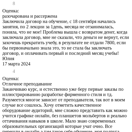
8
Оценка:
разочарована и рассержена
Заключила договор на обучение, с 18 сентября начались
занятия, по 2 лекции за 1день, месяца не отзанималась,
поняла, что не мое! Проблема вышла с возвратом денег, когда
заключала договор, мне не сказали, что деньги не вернут, если
захочешь прекратить учебу, в результате не отдали 7800, если
бы первоначально знала это, то не стала бы заключать
договор, и оплачивать первый и последний месяц учебы!
Юлия
17 марта 2024
4
Оценка:
Отличное преподавание
Заканчиваю курс, и естественно уже беру первые заказы по
иллюстрированию разработке фирменного стиля и тд.
Разумеется многое зависит от преподавателя, так вот в моем
случае все сошлось. Хочу отметить качественное
оборудование аудиторий, мне сложно представить как можно
учится графике онлайн, без планшетов мольбертов и реально
оттачивания навыков в школе. Мало знаю современных
образовательных организаций которые учат очно. Все
перешли в онлайн а там такое себе обучение, моя подруга