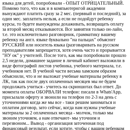
языка для детей, попробовали - ОПЫТ ОТРИЦАТЕЛЬНЫЙ.
Помимо того, что как и в компьютернгой академии
вынуждают платить сразу за 2 мес. (перввый и последний), за
один мес. заплатить нельзя, а если не подойдут ребенку
курсы, то будете вынуждены дохаживать, возвращать оплату
за второй месяц отказываются. Все заянятия только он-лайн,
т.е. это исключительно разговорник, грамматику вашему
ребенку на англ. языке буквально "на пальцах" объяснит
РУССКИЙ или носитель языка (разговаривать на русском
преподавателям запрещается, хотя очень часто и прорывается
"НУ ок" у учителей. После того, как мы попробовали прошло
2,5 недели, домашнее задание в личный кабинет выложили в
виде фотографий листов учебника, учебного материала, т.е.
учебников нет. В учебной части весьма хамским образом
объяснили, что и не выложат учебные материалы ребенку в
ЛК, так как после двух оплаченных месяцев мы не будем
продолжать учиться - учитесь на скриншотах был ответ. До
момента оплаты ОБОРВАЛИ телефон: писали в Whats'App,
присылали оферту и звонили на телефон по 2-3 на день с
уточнениями когда же мы все - таки решим заниматься и
оплатим договор, зато сейчас, когда нам нужны учебные
материалы за 2 оплаченных месяца - молчок, только мы
звоним уточняем, а нам отвечают- мы уточним и
перезвоним... Вывод - организация заточенная под
финансовый результат, если хотите, чтобы с вашим ребенком