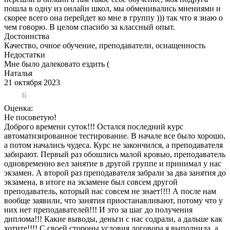
пошла в одну из онлайн школ, мы обменивались мнениями и
скорее всего она перейдет ко мне в группу ))) так что я знаю о
чем говорю. В целом спасибо за классный опыт.
Достоинства
Качество, очное обучение, преподаватели, оснащенность
Недостатки
Мне было далековато ездить (
Наталья
21 октября 2023
6
Оценка:
Не посоветую!
Доброго времени суток!!! Остался последний курс
автоматизированное тестирование. В начале все было хорошо,
а потом начались чудеса. Курс не закончился, а преподавателя
забирают. Первый раз обошлись малой кровью, преподаватель
одновременно вел занятие в другой группе и принимал у нас
экзамен. А второй раз преподавателя забрали за два занятия до
экзамена, в итоге на экзамене был совсем другой
преподаватель, который нас совсем не знает!!!! А после нам
вообще заявили, что занятия приостанавливают, потому что у
них нет преподавателей!!! И это за шаг до получения
диплома!!! Какие выводы, деньги с нас содрали, а дальше как
хотите!!!! С своей стороны условия договора я выполнила, а