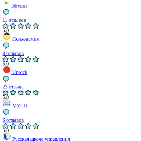
Skypro
11 отзывов
5.0
Психодемия
8 отзывов
5.0
Uprock
23 отзыва
5.0
МУПП
6 отзывов
5.0
Русская школа управления