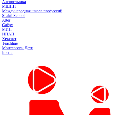
Алгоритмика
МШПП
Международная школа профессий
Shakti School
Alter
Слёрм
МИП
ИПАП
Хекслет
Teachline
Монтессори.Дети
Interra