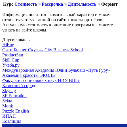
Курс
Стоимость
Рассрочка
Длительность
Формат
Информация носит ознакомительный характер и может
отличаться от указанной на сайтах школ-партнёров.
Актуальную стоимость и описание программ вы можете
узнать на сайте школы.
Другие школы
HiEng
Сити Бизнес Скул — City Business School
ProductStar
Skill Cup
Учеба.ру
Международная Академия Юлии Бульбаш «Путь Гуру»
Академия красоты ЭКОЛЬ
Факультет социальных наук НИУ ВШЭ
Каменный город
Skyeng
SF Education
Sekta
Monk
Puzzle English
ИПАП
Коалиция