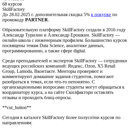
68 курсов
SkillFactory
До 28.02.2025 г. дополнительная скидка 5%
к покупке
по
промокоду
PARTNER
.
Образовательную платформу SkillFactory создали в 2016 году
Александр Турилин и Александр Ерошкин. SkillFactory —
онлайн-школа с инженерным профилем. Большинство курсов
посвящены темам Data Science, аналитике данных,
программированию, а также сфере digital.
Среди преподавателей и экспертов SkillFactory — сотрудники
ведущих российских компаний: Яндекс, Ozon, X5 Retail
Group, Lamoda, Вконтакте. Менторы проверяют и
комментируют домашние задания студентов, помогают
разобраться в темах, если что-то непонятно. С
организационными вопросами студенты могут обращаться к
координатору курса, а на сайте Скилфактори оставлять
отзывы и проходить блиц-опросы.
**cut_button**
Сегодня в каталоге SkillFactory более полусотни курсов по
направлениям: