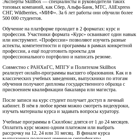
Эксперты Skillbox — специалисты и руководители таких
топовых компаний, как Сбер, Альфа-Банк, МТС, AliExpress
СНГ, Wildberries, «МИФ». За 6 лет работы они обучили более
500 000 студентов.
Обучение на платформе проходит в 2 форматах: курс и
профессия. Участники формата «Курс» осваивают один навык
или инструмент. «Профессии» позволяют изучить разные
аспекты, компетентности и программы в рамках конкретной
профессии, а ещё подготовить проекты для
профессионального портфолио и написать резюме.
Совместно с РАНХиГС, МПГУ и Политехом Skillbox
реализует онлайн-программы высшего образования. Как и в
классических учебных заведениях, выпускники по итогам
обучения получают дипломы государственного образца с
присвоением квалификации бакалавра или магистра.
После записи на курс студент получает доступ в личный
кабинет. В нём в любое время можно смотреть видеоуроки,
изучать материалы курса и задавать вопросы куратору.
Учебные программы в Скилбокс длятся от 1 до 24 месяцев.
Оплатить курс можно одним платежом или выбрать
рассрочку на 12, 24 или 31 месяц. В финале курса
выпускники получают именные сертификаты.