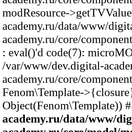
modResource->getTVValue('
academy.ru/data/www/digit
academy.ru/core/component
: eval()'d code(7): microM
/var/www/dev.digital-acade
academy.ru/core/component
Fenom\Template->{closure}
Object(Fenom\Template)) #5
academy.ru/data/www/digi
academy.ru/core/model/m