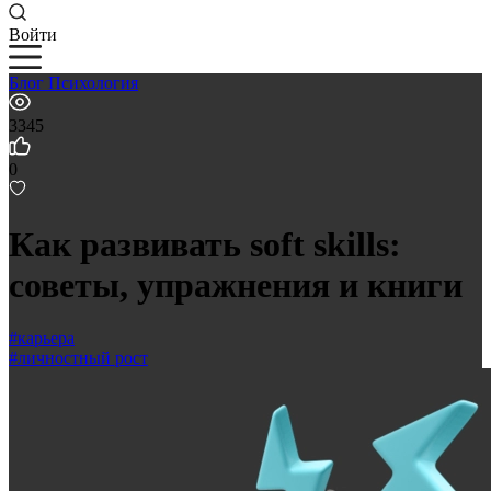
Войти
Блог
Психология
3345
0
Как развивать soft skills:
советы, упражнения и книги
#карьера
#личностный рост