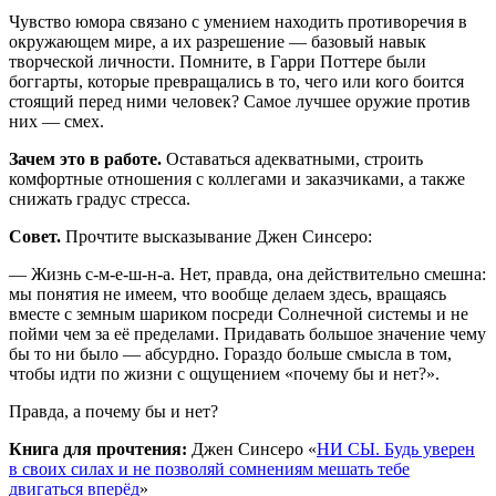
Чувство юмора связано с умением находить противоречия в
окружающем мире, а их разрешение — базовый навык
творческой личности. Помните, в Гарри Поттере были
боггарты, которые превращались в то, чего или кого боится
стоящий перед ними человек? Самое лучшее оружие против
них — смех.
Зачем это в работе.
Оставаться адекватными, строить
комфортные отношения с коллегами и заказчиками, а также
снижать градус стресса.
Совет.
Прочтите высказывание Джен Синсеро:
— Жизнь с-м-е-ш-н-а. Нет, правда, она действительно смешна:
мы понятия не имеем, что вообще делаем здесь, вращаясь
вместе с земным шариком посреди Солнечной системы и не
пойми чем за её пределами. Придавать большое значение чему
бы то ни было — абсурдно. Гораздо больше смысла в том,
чтобы идти по жизни с ощущением «почему бы и нет?».
Правда, а почему бы и нет?
Книга для прочтения:
Джен Синсеро «
НИ СЫ. Будь уверен
в своих силах и не позволяй сомнениям мешать тебе
двигаться вперёд
»