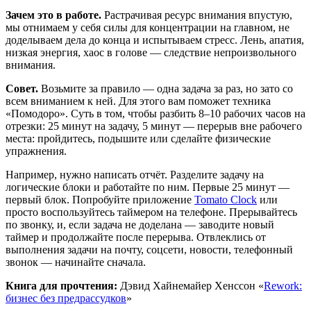
Зачем это в работе.
Растрачивая ресурс внимания впустую,
мы отнимаем у себя силы для концентрации на главном, не
доделываем дела до конца и испытываем стресс. Лень, апатия,
низкая энергия, хаос в голове — следствие непроизвольного
внимания.
Совет.
Возьмите за правило — одна задача за раз, но зато со
всем вниманием к ней. Для этого вам поможет техника
«Помодоро». Суть в том, чтобы разбить 8–10 рабочих часов на
отрезки: 25 минут на задачу, 5 минут — перерыв вне рабочего
места: пройдитесь, подышите или сделайте физические
упражнения.
Например, нужно написать отчёт. Разделите задачу на
логические блоки и работайте по ним. Первые 25 минут —
первый блок. Попробуйте приложение
Tomato Clock
или
просто воспользуйтесь таймером на телефоне. Прерывайтесь
по звонку, и, если задача не доделана — заводите новый
таймер и продолжайте после перерыва. Отвлеклись от
выполнения задачи на почту, соцсети, новости, телефонный
звонок — начинайте сначала.
Книга для прочтения:
Дэвид Хайнемайер Хенссон «
Rework:
бизнес без предрассудков
»