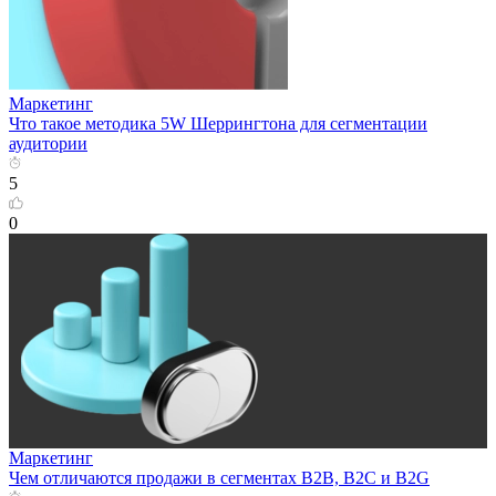
Маркетинг
Что такое методика 5W Шеррингтона для сегментации
аудитории
5
0
Маркетинг
Чем отличаются продажи в сегментах B2B, B2C и B2G