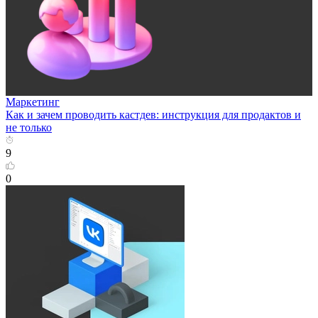
Маркетинг
Как и зачем проводить кастдев: инструкция для продактов и
не только
9
0