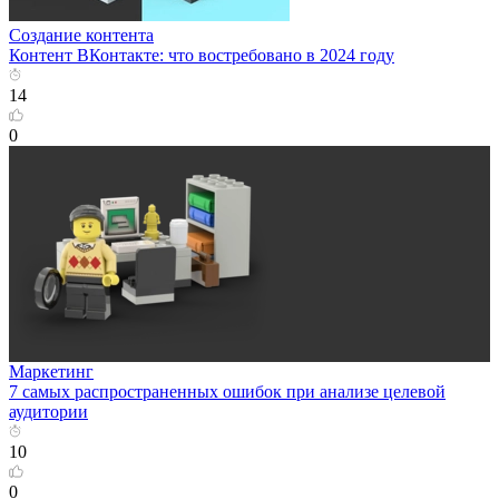
Создание контента
Контент ВКонтакте: что востребовано в 2024 году
14
0
Маркетинг
7 самых распространенных ошибок при анализе целевой
аудитории
10
0