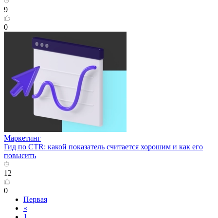
9
0
Маркетинг
Гид по CTR: какой показатель считается хорошим и как его
повысить
12
0
Первая
«
1